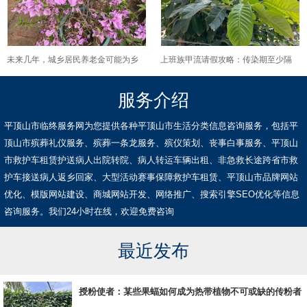
未来几年，城乡居民养老金可能为乡
上班族甲流请假攻略：传染期至少隔
村生活带来哪些变化？
离5天，复工前做1件事（测抗原+问医
服务介绍
生）
平顶山市临终服务网为您提供各种平顶山市生活分类信息咨询服务，包括平
顶山市殡葬礼仪服务、殡葬一条龙服务、殡仪策划、丧事白事服务、平顶山
市救护车租赁护送病人出院转院、病人转运车辆出租、非急救长途跨省市救
护车接送病人返乡回家、大型活动赛事保障救护车租赁、平顶山市品牌网站
优化、模版网站建设、商城网站开发、网络推广、搜索引擎SEO优化等信息
咨询服务。我们24小时在线，欢迎免费咨询
最近发布
授粉使者：某些果蝠如何成为热带植物不可或缺的传粉者