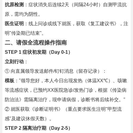
抗原检测
：症状消失后连续2天（间隔24小时）自测甲流抗
原，需均为阴性。
医生证明
：线上问诊或线下就医，获取《复工建议书》，注
明"传染期已结束"。
二、请假全流程操作指南
STEP 1 症状初发期（Day 0-1）
立刻行动
：
① 向直属领导发送邮件/钉钉消息（留存记录）：
模板
："领导您好，本人今日出现发热（体温XX℃）、咳嗽
等流感症状，已预约XX医院急诊/发热门诊，根据《传染病
防治法》需隔离治疗，现申请病假，诊断书将后续补交。"
② 就医获取《诊断证明书》（重点要求医生注明"甲型流
感"及建议休假天数）。
STEP 2 隔离治疗期（Day 2-5）