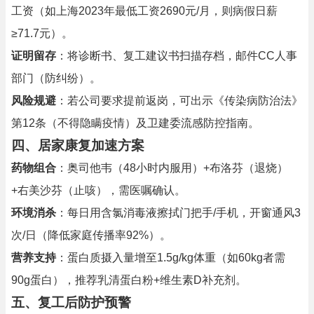
工资（如上海2023年最低工资2690元/月，则病假日薪
≥71.7元）。
证明留存
：将诊断书、复工建议书扫描存档，邮件CC人事
部门（防纠纷）。
风险规避
：若公司要求提前返岗，可出示《传染病防治法》
第12条（不得隐瞒疫情）及卫建委流感防控指南。
四、居家康复加速方案
药物组合
：奥司他韦（48小时内服用）+布洛芬（退烧）
+右美沙芬（止咳），需医嘱确认。
环境消杀
：每日用含氯消毒液擦拭门把手/手机，开窗通风3
次/日（降低家庭传播率92%）。
营养支持
：蛋白质摄入量增至1.5g/kg体重（如60kg者需
90g蛋白），推荐乳清蛋白粉+维生素D补充剂。
五、复工后防护预警