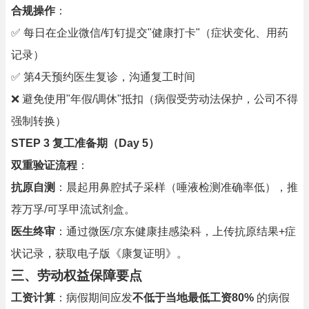
合规操作
：
✅ 每日在企业微信/钉钉提交"健康打卡"（症状变化、用药
记录）
✅ 第4天预约医生复诊，沟通复工时间
❌ 避免使用"年假/调休"抵扣（病假受劳动法保护，公司不得
强制转换）
STEP 3 复工准备期（Day 5）
双重验证流程
：
抗原自测
：晨起用鼻腔拭子采样（唾液检测准确率低），推
荐万孚/可孚甲流试剂盒。
医生终审
：通过微医/京东健康挂感染科，上传抗原结果+症
状记录，获取电子版《康复证明》。
三、劳动权益保障要点
工资计算
：病假期间应发
不低于当地最低工资80%
的病假