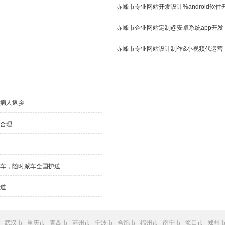
赤峰市专业网站开发设计%android软
赤峰市企业网站定制@安卓系统app开
赤峰市专业网站设计制作&小视频代运营
送病人返乡
费合理
送车，随时派车全国护送
公道
武汉市
重庆市
青岛市
苏州市
宁波市
合肥市
福州市
南宁市
海口市
郑州