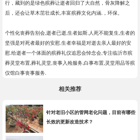
行，藏到的是绿色殡葬让逝者回归了大自然，骨灰降解之
后，还会让草木茁壮成长,丰富殡葬文化内涵.，环保。
个性化丧葬告别会,逝者已逝,生者如斯.人死不能复生,生者的
坚强是对死者最好的安慰.生者幸福是对逝去亲人最好的安
慰.给逝者一个体面的殡葬礼仪追思会悼念会,专注临沂市殡
葬灵堂布置,葬礼灵堂,丧事入殓服务,白事布置,灵堂用品等殡
仪馆白事丧事服务.
相关推荐
针对老旧小区的管网老化问题，目前有哪些
长效的更新改造技术？