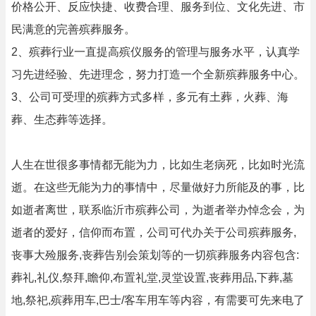
价格公开、反应快捷、收费合理、服务到位、文化先进、市
民满意的完善殡葬服务。
2、殡葬行业一直提高殡仪服务的管理与服务水平，认真学
习先进经验、先进理念，努力打造一个全新殡葬服务中心。
3、公司可受理的殡葬方式多样，多元有土葬，火葬、海
葬、生态葬等选择。
人生在世很多事情都无能为力，比如生老病死，比如时光流
逝。在这些无能为力的事情中，尽量做好力所能及的事，比
如逝者离世，联系临沂市殡葬公司，为逝者举办悼念会，为
逝者的爱好，信仰而布置，公司可代办关于公司殡葬服务,
丧事大殓服务,丧葬告别会策划等的一切殡葬服务内容包含:
葬礼,礼仪,祭拜,瞻仰,布置礼堂,灵堂设置,丧葬用品,下葬,墓
地,祭祀,殡葬用车,巴士/客车用车等内容，有需要可先来电了