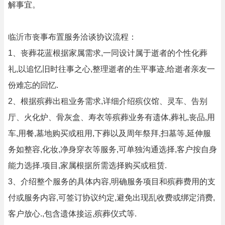
解事宜。
临沂市丧事布置服务洽谈协议流程：
1、丧葬花蓝根据家属需求,一同设计属于逝者的个性化葬
礼,以追忆旧时往事之心,整理逝者的生平事迹,给逝者亲友一
份难忘的回忆.
2、根据殡葬出租业务需求,详细介绍殡仪馆、灵车、告别
厅、火化炉、骨灰盒、寿衣等殡葬业务有遗体,葬礼,丧品,用
车,用餐,墓地购买或租用,下葬以及周年祭拜,扫墓等,延伸服
务如整容,化妆,净身穿衣等服务,可单独沟通选择,客户按自身
能力选择.项目,家属根据所需选择购买或租赁.
3、介绍整个服务的具体内容,明确服务项目和殡葬费用的支
付或服务内容,可签订协议约定,避免出现乱收费或绑定消费,
客户放心.,包含遗体接运,殡葬仪式等.