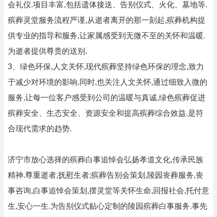
会礼仪.项目丰富,包括遗体接送、告别仪式、火化、墓地等.
殡葬灵堂服务流程严谨,从逝者离开的那一刻起,殡葬机构提
供专业的指导和服务,让家属感受到无微不至的关怀和温暖.
为逝者提供尊贵的送别.
3、绿色环保,人文关怀,现代殡葬坚持绿色环保的理念,致力
于减少对环境的影响.同时,也关注人文关怀,通过细致入微的
服务,让每一位客户感受到公司的温暖与真诚,绿色殡葬促进
殡葬安全、生态安全、资源安全和提高殡葬综合效益.是符
合现代需求的趋势.
济宁市放心选择的殡葬白事追悼会弘扬孝道文化,传承民族
精神.尊重逝者,抚慰生者;殡葬告别会策划,陵园丧葬服务,丧
事咨询,白事追悼会策划,摆灵堂等关怀生命,回报社会,托付意
生,安心一生.为告别仪式贴心定制的陵园殡葬白事服务.事先