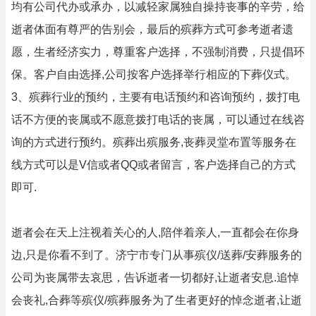
均有公司代办或承办，以减轻家属独自操持丧事的辛劳，给
逝者体面有尊严的告别会，最后的殡葬方式可参考逝者遗
愿，生者经济实力，尊重客户选择，不强制消费，只提倡环
保。客户自由选择,公司按客户选择举行相应的下葬仪式。
3、殡葬行业的预约，主要有电话预约和咨询预约，拨打电
话不方便的丧属或不愿意拨打电话的丧属，可以通过在线咨
询的方式进行预约。殡葬出殡服务,丧葬灵堂布置等服务在
线方式可以是V信或者QQ或者留言，客户选择自己的方式
即可.
逝者会在天上注视着关心的人,陪伴着亲人,一直都会在你身
边,只是你看不到了。济宁市专门从事殡仪/送葬/安葬服务的
公司为丧属带去哀思，告诉逝者一切都好,让逝者安息.追悼
会丧礼,合葬等殡仪/殡葬服务为了生者更好的悼念逝者,让逝