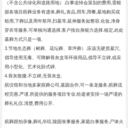
（不含公共绿化和道路用地）.白事追悼会策划的费用,需根
据各项目殡葬业务有遗体,葬礼,丧品,用车,用餐,墓地购买或
租用,下葬以及周年祭拜,扫墓等,延伸服务如整容,化妆,净身
穿衣等服务,可单独沟通选择,客户按自身能力选择.核定,此处
墓葬方式只是一项.
3.节地生态葬（树葬、花坛葬、草坪葬）.应该无硬质墓穴,
倡导使用无毒、可降解骨灰盒等环保用品,倡导不立碑,或采
用小型化、艺术化卧式碑.
4.骨灰散撒.不立碑,无骨灰盒.
殡仪馆和当地多家殡葬公司,墓园合作,可一条龙服务,殡葬流
程完善,严谨.所提供的服务项目专业,给逝者安排一场严谨的
葬礼礼仪.清楚,费用公开.
殡葬跟拍录像,葬礼吊唁,陵园丧事服务,家庭白事服务,尸体火