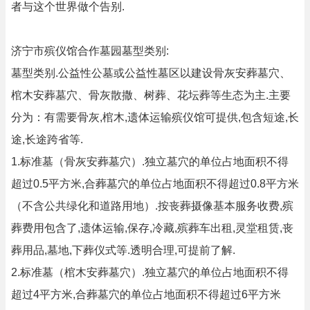
者与这个世界做个告别.
济宁市殡仪馆合作墓园墓型类别:
墓型类别.公益性公墓或公益性墓区以建设骨灰安葬墓穴、
棺木安葬墓穴、骨灰散撒、树葬、花坛葬等生态为主.主要
分为：有需要骨灰,棺木,遗体运输殡仪馆可提供,包含短途,长
途,长途跨省等.
1.标准墓（骨灰安葬墓穴）.独立墓穴的单位占地面积不得
超过0.5平方米,合葬墓穴的单位占地面积不得超过0.8平方米
（不含公共绿化和道路用地）.按丧葬摄像基本服务收费,殡
葬费用包含了,遗体运输,保存,冷藏,殡葬车出租,灵堂租赁,丧
葬用品,墓地,下葬仪式等.透明合理,可提前了解.
2.标准墓（棺木安葬墓穴）.独立墓穴的单位占地面积不得
超过4平方米,合葬墓穴的单位占地面积不得超过6平方米