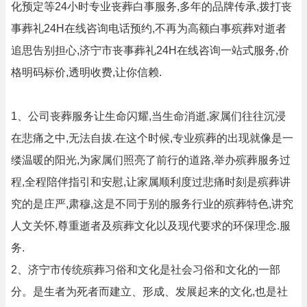
化预定等24小时专业丧葬白事服务,多年的品牌传承,拨打丧
事葬礼24H在线咨询电话预约,不再为高额白事殡葬对逝者
追思告别担心,济宁市丧事葬礼24H在线咨询一站式服务,价
格明码标价,透明收费,让你信赖.
1、公司丧葬服务让生命闪耀,当生命消逝,家属们往往沉浸
在悲痛之中,无法自拔.在这个时候,专业殡葬的出现就像是一
缕温暖的阳光,为家属们照亮了前行的道路,举办殡葬服务过
程,全程陪伴指引和安慰,让家属顺利度过悲痛时刻是殡葬讲
究的是庄严,肃穆,这是不同于别的服务行业的殡葬特色,讲究
人文关怀,尊重逝者及殡葬文化以及现代要求的环保理念.服
务.
2、济宁市传统殡葬习俗和文化是社会习俗和文化的一部
分。是生者为死者而建立、形成、发展起来的文化,也是社