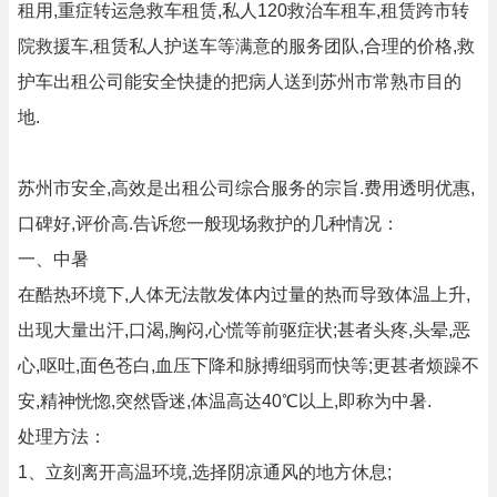
租用,重症转运急救车租赁,私人120救治车租车,租赁跨市转
院救援车,租赁私人护送车等满意的服务团队,合理的价格,救
护车出租公司能安全快捷的把病人送到苏州市常熟市目的
地.
苏州市安全,高效是出租公司综合服务的宗旨.费用透明优惠,
口碑好,评价高.告诉您一般现场救护的几种情况：
一、中暑
在酷热环境下,人体无法散发体内过量的热而导致体温上升,
出现大量出汗,口渴,胸闷,心慌等前驱症状;甚者头疼,头晕,恶
心,呕吐,面色苍白,血压下降和脉搏细弱而快等;更甚者烦躁不
安,精神恍惚,突然昏迷,体温高达40℃以上,即称为中暑.
处理方法：
1、立刻离开高温环境,选择阴凉通风的地方休息;