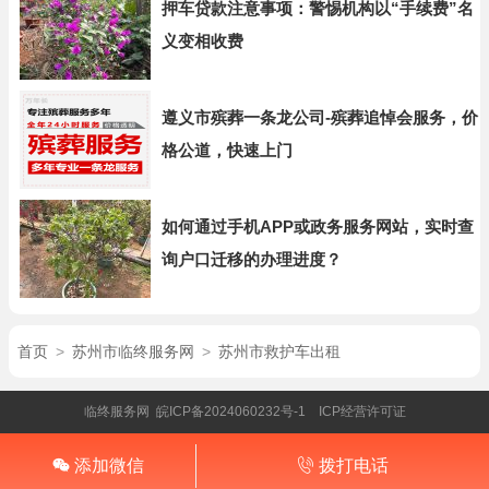
押车贷款注意事项：警惕机构以“手续费”名
义变相收费
遵义市殡葬一条龙公司-殡葬追悼会服务，价
格公道，快速上门
如何通过手机APP或政务服务网站，实时查
询户口迁移的办理进度？
首页
>
苏州市临终服务网
>
苏州市救护车出租
临终服务网
皖ICP备2024060232号-1
ICP经营许可证
添加微信
拨打电话