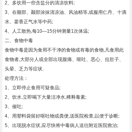
2、多饮用一些含盐分的清凉饮料;
3、在额部、颞部涂抹清凉油、风油精等,或服用仁丹、十滴
水、藿香正气水等中药;
4、人工散热,每10—15分钟测量1次体温;
二、食物中毒
食物中毒是因为食用不干净的食物或有毒的食物,凡食用此
食物者,大部分人或全部出现腹痛、呕吐、恶心、拉肚子、
头晕、乏力等症状.
处理方法：
1、立即停止食用可疑食品;
2、饮水.立即喝下大量洁净水,稀释毒素;
3、催吐;
4、用塑料袋留好呕吐物或粪便,送医院检查,以便于诊断;
5、出现脱水症状,应尽快将中毒病人送往附近医院救治;