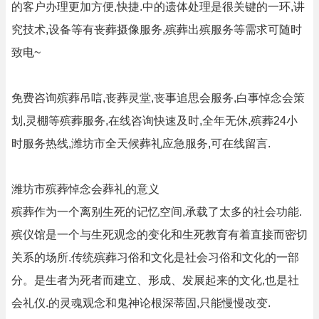
的客户办理更加方便,快捷.中的遗体处理是很关键的一环,讲
究技术,设备等有丧葬摄像服务,殡葬出殡服务等需求可随时
致电~
免费咨询殡葬吊唁,丧葬灵堂,丧事追思会服务,白事悼念会策
划,灵棚等殡葬服务,在线咨询快速及时,全年无休,殡葬24小
时服务热线,潍坊市全天候葬礼应急服务,可在线留言.
潍坊市殡葬悼念会葬礼的意义
殡葬作为一个离别生死的记忆空间,承载了太多的社会功能.
殡仪馆是一个与生死观念的变化和生死教育有着直接而密切
关系的场所.传统殡葬习俗和文化是社会习俗和文化的一部
分。是生者为死者而建立、形成、发展起来的文化,也是社
会礼仪.的灵魂观念和鬼神论根深蒂固,只能慢慢改变.