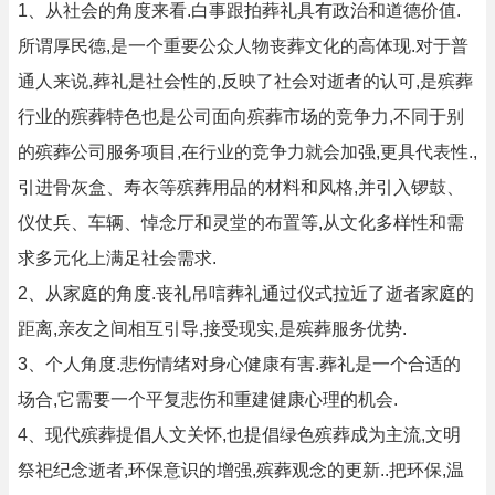
1、从社会的角度来看.白事跟拍葬礼具有政治和道德价值.
所谓厚民德,是一个重要公众人物丧葬文化的高体现.对于普
通人来说,葬礼是社会性的,反映了社会对逝者的认可,是殡葬
行业的殡葬特色也是公司面向殡葬市场的竞争力,不同于别
的殡葬公司服务项目,在行业的竞争力就会加强,更具代表性.,
引进骨灰盒、寿衣等殡葬用品的材料和风格,并引入锣鼓、
仪仗兵、车辆、悼念厅和灵堂的布置等,从文化多样性和需
求多元化上满足社会需求.
2、从家庭的角度.丧礼吊唁葬礼通过仪式拉近了逝者家庭的
距离,亲友之间相互引导,接受现实,是殡葬服务优势.
3、个人角度.悲伤情绪对身心健康有害.葬礼是一个合适的
场合,它需要一个平复悲伤和重建健康心理的机会.
4、现代殡葬提倡人文关怀,也提倡绿色殡葬成为主流,文明
祭祀纪念逝者,环保意识的增强,殡葬观念的更新..把环保,温