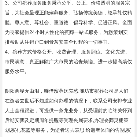
3、公司殡葬服务服务秉承公平、公正、价格透明的服务宗
旨，为社会呈现正能殡葬服务。弘扬传统美德，继承礼仪精
髓。尊人意、尊社会、重道德，倡导科学、促进正风。全面
为丧家提供24小时人性化的殡葬一站式服务，为您策划安
排帮助从注销户口到骨灰安置全过程的一切事宜。
4、殡葬方式价格公开、收费合理、服务到位、文化先进、
市民满意，真正解除广大市民的治丧烦恼。进一步提高殡仪
服务水平。
阴阳两界无由泪，唯借殡葬送哀愁.潍坊市殡葬公司是人们
在逝者去世后不知道如何办理的情况下，联系公司安排专业
人士全程跟进，可提供一条龙业务，从受理前的临终关怀到
后期安葬及定期周年提醒等受理丧属要求,办理丧葬灵棚策
划,殡礼花篮等服务，为逝者送去哀思,给逝者体面的告别,殡