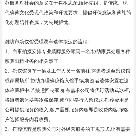
葬服务对社会的意义在于祭祖思亲,缅怀先祖，是传统。现
代殡葬文化受现代政策和环境要求，提倡环保意识和葬礼简
化办理陪伴丧属，为丧属解忧。
潍坊市殡仪馆受理灵车遗体接运的流程：
1、白事拍摄安排专业殡葬服务顾问一名,协助家属处理各种
殡葬出租业务的相关事宜.
2、殡仪馆灵车一辆及工作人员一名前往,将逝者送至殡仪馆
或家属场所.协助办理殡仪馆入馆手续,将逝者遗体安置在遗
体冷藏柜中.若接运回丧家,如有需求公司将代订活动式冰柜,
将逝者遗体妥善冷藏保存,或立即举行入殓仪式.殡葬费用是
公司提供服务的收入,客户需要服务内容即是收费内容.按客
户选择服务内容收费。
3、殡葬流程是殡葬公司对外经营服务的正规形式,让有需要