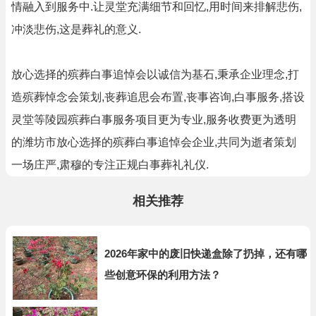
情融入到服务中.让灵堂充满细节和回忆,用时间来排解悲伤,
冲淡悲伤,这是葬礼的意义.
放心选择的殡葬白事追悼会以诚信为基石,秉承企业理念,打
造殡葬悼念会策划,丧葬追思会布置,丧事咨询,白事服务,搭设
灵堂等陵园殡葬白事服务项目更为专业,服务收费更为透明
的潍坊市放心选择的殡葬白事追悼会企业,共同为逝者策划
一场庄严,肃穆的专注正规白事葬礼礼仪.
相关推荐
2026年家中的废旧快递盒除了扔掉，还有哪
些创意环保的利用方法？