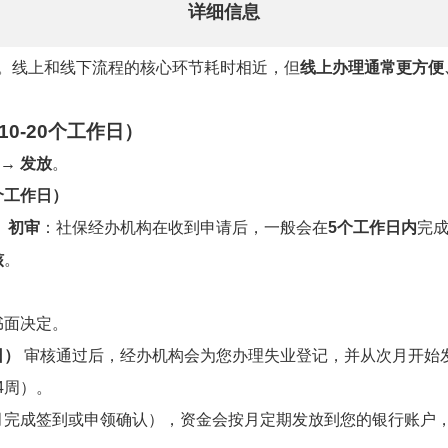
详细信息
。线上和线下流程的核心环节耗时相近，但
线上办理通常更方便
0-20个工作日）
 → 发放
。
个工作日）
。
初审
：社保经办机构在收到申请后，一般会在
5个工作日内
完
核
。
书面决定。
日）
审核通过后，经办机构会为您办理失业登记，并从次月开始
-4周）。
月完成签到或申领确认），资金会按月定期发放到您的银行账户