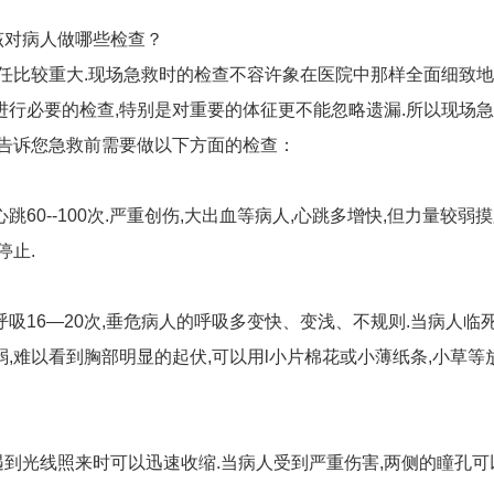
该对病人做哪些检查？
责任比较重大.现场急救时的检查不容许象在医院中那样全面细致地
进行必要的检查,特别是对重要的体征更不能忽略遗漏.所以现场
.告诉您急救前需要做以下方面的检查：
60--100次.严重创伤,大出血等病人,心跳多增快,但力量较弱
停止.
吸16—20次,垂危病人的呼吸多变快、变浅、不规则.当病人临
弱,难以看到胸部明显的起伏,可以用l小片棉花或小薄纸条,小草等
到光线照来时可以迅速收缩.当病人受到严重伤害,两侧的瞳孔可