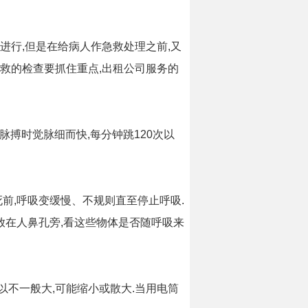
进行,但是在给病人作急救处理之前,又
急救的检查要抓住重点,出租公司服务的
摸脉搏时觉脉细而快,每分钟跳120次以
死前,呼吸变缓慢、不规则直至停止呼吸.
放在人鼻孔旁,看这些物体是否随呼吸来
以不一般大,可能缩小或散大.当用电筒