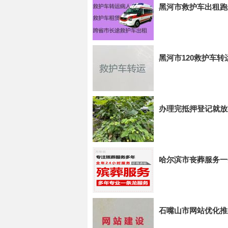
黑河市救护车出租跑
黑河市120救护车
办理完抵押登记就放
哈尔滨市丧葬服务一
石嘴山市网站优化推