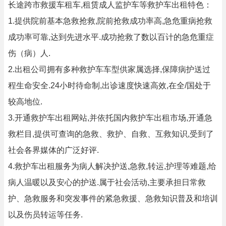
长途跨市救援车租车,租赁成人监护车等救护车出租特色：
1.提供院前基本急救抢救,院前抢救成功率高,急危重病抢救
成功率可靠,达到先进水平.成功抢救了数以百计的急危重症
伤（病）人.
2.出租公司拥有多种救护车车型供家属选择,保障病护送过
程生命安全.24小时待命制,出诊速度快速高效,在全/国处于
较高地位.
3.开通救护车出租网站,并依托国内救护车出租市场,开通急
救栏目,提供可查询的急救、救护、自救、互救知识,受到了
社会各界媒体的广泛好评.
4.救护车出租服务为病人解决护送,急救,转运,护理等难题,给
病人温暖以及安心的护送.属于社会活动,主要承担日常救
护、急救服务和突发事件的紧急救援、急救知识普及和培训
以及伤员转运等任务.