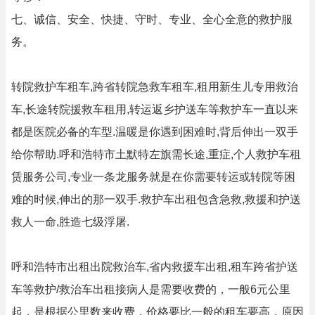
七、诚信、安全、快捷、守时、专业、全心全意的救护服
务。
转院救护车租车,跨省转院急救车租车,租用新生儿专用救治
车,长途转院援救车租用,转运返乡护送车等救护车一直以来
都是医院必备的车型.温暖是你遇到困难时,背后伸出一双手
给你帮助.呼和浩特市土默特左旗需长途,重症,个人救护车租
赁服务公司,专业一条龙服务就是在你需要转运或转院等困
难的时候,伸出的那一双手.救护车出租包含急救,救援和护送
救人一命,胜造七级浮屠.
呼和浩特市出租出院救治车,省内救援车出租,租车跨省护送
车等救护/救治车出租接病人是需要收费的，一般6元公里
起，是根据公里数来收费，价格要比一般的租车要高，原因