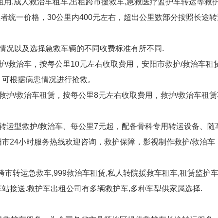
租用,成人救治车租车,出租跨市援救车,急救医疗监护车转运等救
患者统一价格，30公里内400元左右，超出公里数部分按照长途
情况以及选择急救车辆的不同收费标准有所不同.
护/救治车，按每公里10元左右收取费用，安阳市救护/救治车
，可根据病患情况进行抢救。
救护/救治车租赁，按每公里8元左右收取费用，救护/救治车租
转运型救护/救治车、每公里7元起，配备骨科专用转运设备、随
市24小时服务热线欢迎咨询，救护保障，影视制作救护/救治车
跨市转运急救车,999救治车租赁,私人转院援救车租车,租赁监护
火车站接送.救护车出租公司有多辆救护车,多种车型供家属选择.